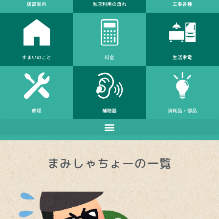
店舗案内
当店利⽤の流れ
工事各種
すまいのこと
料金
生活家電
修理
補聴器
消耗品・部品
まみしゃちょー
の一覧