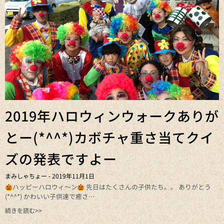
2019年ハロウィンウォークありが
とー(*^^*)カボチャ重さ当てクイ
ズの発表ですよー
まみしゃちょー
2019年11月1日
ハッピーハロウィ～ン
先日はたくさんの子供たち。。 ありがとう
(*^^*) かわいい子供達で癒さ
続きを読む>>