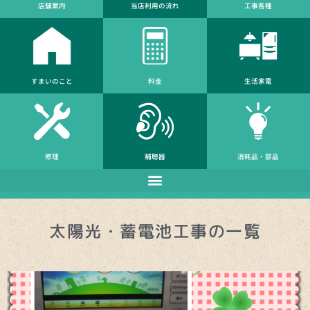
店舗案内
当店利⽤の流れ
工事各種
すまいのこと
料金
生活家電
修理
補聴器
消耗品・部品
太陽光・蓄電池工事の一覧