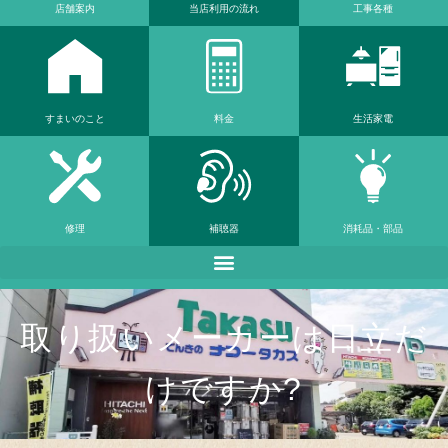
店舗案内
当店利⽤の流れ
工事各種
すまいのこと
料金
生活家電
修理
補聴器
消耗品・部品
取り扱いメーカーは⽇⽴だ
けですか?