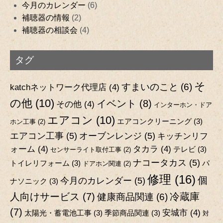
今月のカレンダー
(6)
補聴器の情報
(2)
補聴器の相談会
(4)
タグ
そ
すまいのこと
(6)
katchネットワーク代理店
(4)
の他
(10)
イベント
(8)
その他
(4)
インターホン・ドア
エアコン
(10)
エアコンクリーニング
(3)
ホン工事
(2)
エアコン工事
(5)
オーブンレンジ
(5)
キッチンリフ
ォーム
(4)
タカラ
(4)
テレビ
(3)
センサーライト取付工事
(2)
ナコータカス
(5)
トイレリフォーム
(3)
パ
ドアホン関連
(2)
修理
(16)
個
今月のカレンダー
(5)
ナソニック
(3)
人向けサービス
(7)
冷蔵庫
健康商品関連
(6)
(7)
安城市
(4)
太陽光・蓄電池工事
(3)
季節商品関連
(3)
対