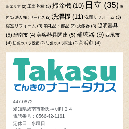
日立
(35)
掃除機
(10)
工事各種
(3)
応エリア
(2)
東
洗濯機
(11)
洗面リフォーム
(3)
法人向けサービス
(2)
芝
(1)
照明器具
浴室リフォーム
(3)
消耗品・部品
(3)
炊飯器
(3)
補聴器
(9)
(5)
美容器具関連
(5)
碧南市
(4)
西尾市
(4)
高浜市
(4)
防犯カメラ設置
(2)
防犯カメラ関連
(2)
447-0872
愛知県碧南市源氏神明町２４
電話番号：
0566-42-1161
定休日
：
水曜日