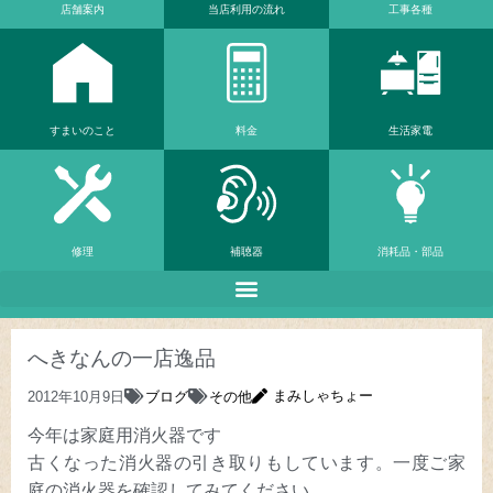
店舗案内
当店利⽤の流れ
工事各種
すまいのこと
料金
生活家電
修理
補聴器
消耗品・部品
へきなんの一店逸品
まみしゃちょー
2012年10月9日
ブログ
その他
今年は家庭用消火器です
古くなった消火器の引き取りもしています。一度ご家
庭の消火器を確認してみてください