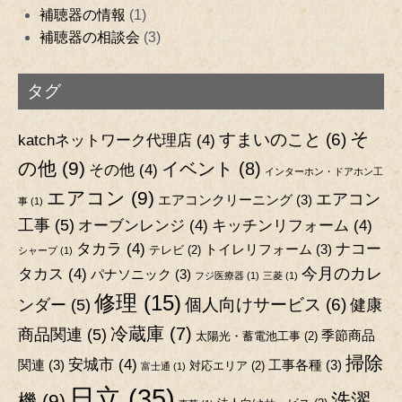
補聴器の情報
(1)
補聴器の相談会
(3)
タグ
そ
すまいのこと
(6)
katchネットワーク代理店
(4)
の他
(9)
イベント
(8)
その他
(4)
インターホン・ドアホン工
エアコン
(9)
エアコン
エアコンクリーニング
(3)
事
(1)
工事
(5)
オーブンレンジ
(4)
キッチンリフォーム
(4)
タカラ
(4)
ナコー
トイレリフォーム
(3)
テレビ
(2)
シャープ
(1)
今月のカレ
タカス
(4)
パナソニック
(3)
フジ医療器
(1)
三菱
(1)
修理
(15)
個人向けサービス
(6)
ンダー
(5)
健康
冷蔵庫
(7)
商品関連
(5)
季節商品
太陽光・蓄電池工事
(2)
掃除
安城市
(4)
関連
(3)
工事各種
(3)
対応エリア
(2)
富士通
(1)
日立
(35)
洗濯
機
(9)