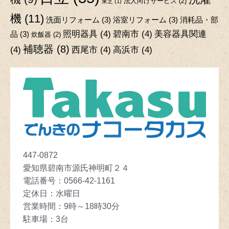
法人向けサービス
(2)
東芝
(1)
機
(11)
洗面リフォーム
(3)
浴室リフォーム
(3)
消耗品・部
照明器具
(4)
碧南市
(4)
美容器具関連
品
(3)
炊飯器
(2)
補聴器
(8)
(4)
西尾市
(4)
高浜市
(4)
447-0872
愛知県碧南市源氏神明町２４
電話番号：
0566-42-1161
定休日
：
水曜日
営業時間
：
9
時～
18
時30分
駐車場
：3
台