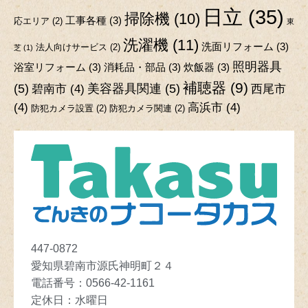
日立
(35)
掃除機
(10)
工事各種
(3)
応エリア
(2)
東
洗濯機
(11)
洗面リフォーム
(3)
法人向けサービス
(2)
芝
(1)
照明器具
浴室リフォーム
(3)
消耗品・部品
(3)
炊飯器
(3)
補聴器
(9)
(5)
美容器具関連
(5)
碧南市
(4)
西尾市
(4)
高浜市
(4)
防犯カメラ設置
(2)
防犯カメラ関連
(2)
447-0872
愛知県碧南市源氏神明町２４
電話番号：
0566-42-1161
定休日
：
水曜日