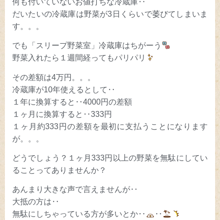
何も付いていないお値打ちな冷蔵庫‥
だいたいの冷蔵庫は野菜が3日くらいで萎びてしまいま
す。。。
でも「スリープ野菜室」冷蔵庫はちがーう
野菜入れたら１週間経ってもパリパリ
その差額は4万円。。。
冷蔵庫が10年使えるとして‥
１年に換算すると‥4000円の差額
１ヶ月に換算すると‥333円
１ヶ月約333円の差額を最初に支払うことになります
が。。。
どうでしょう？１ヶ月333円以上の野菜を無駄にしてい
ることってありませんか？
あんまり大きな声で言えませんが‥
大抵の方は‥
無駄にしちゃっている方が多いとか‥
‥