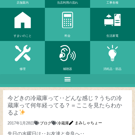
店舗案内
当店利⽤の流れ
工事各種
すまいのこと
料金
生活家電
修理
補聴器
消耗品・部品
今どきの冷蔵庫って‥どんな感じ？うちの冷
蔵庫って何年経ってる？＝ここを見たらわか
るよ
まみしゃちょー
2017年1月28日
ブログ
冷蔵庫
先日の水曜日は‥お友達と奈良へ‥