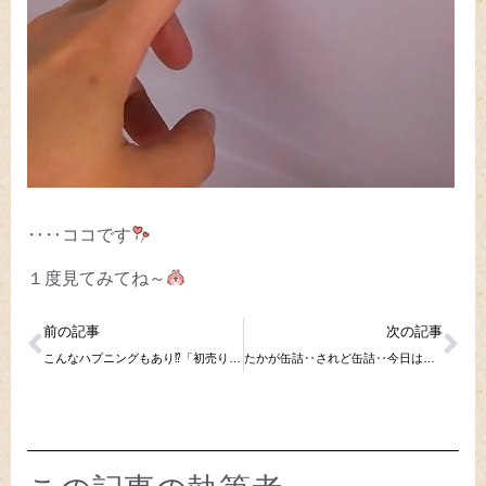
‥‥ココです
１度見てみてね～
前の記事
次の記事
こんなハプニングもあり⁉「初売りフェス」で１年が決まった
たかが缶詰‥されど缶詰‥今日は缶詰を掘り下げてます(^w^)