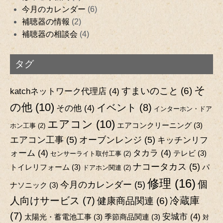
今月のカレンダー
(6)
補聴器の情報
(2)
補聴器の相談会
(4)
タグ
そ
すまいのこと
(6)
katchネットワーク代理店
(4)
の他
(10)
イベント
(8)
その他
(4)
インターホン・ドア
エアコン
(10)
エアコンクリーニング
(3)
ホン工事
(2)
エアコン工事
(5)
オーブンレンジ
(5)
キッチンリフ
ォーム
(4)
タカラ
(4)
テレビ
(3)
センサーライト取付工事
(2)
ナコータカス
(5)
トイレリフォーム
(3)
パ
ドアホン関連
(2)
修理
(16)
個
今月のカレンダー
(5)
ナソニック
(3)
人向けサービス
(7)
冷蔵庫
健康商品関連
(6)
(7)
安城市
(4)
太陽光・蓄電池工事
(3)
季節商品関連
(3)
対