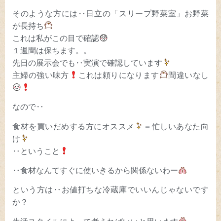
そのような方には‥日立の「スリープ野菜室」お野菜
が長持ち
これは私がこの目で確認
１週間は保ちます。。
先日の展示会でも‥実演で確認しています
主婦の強い味方
これは頼りになります
間違いなし
なので‥
食材を買いだめする方にオススメ
＝忙しいあなた向
け
‥ということ
‥食材なんてすぐに使いきるから関係ないわー
という方は‥お値打ちな冷蔵庫でいいんじゃないです
か？