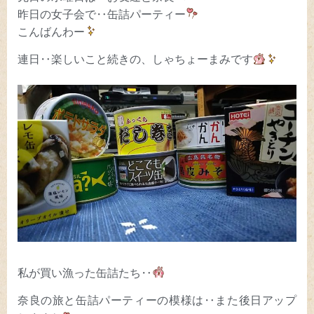
昨日の女子会で‥缶詰パーティー
こんばんわー
連日‥楽しいこと続きの、しゃちょーまみです
私が買い漁った缶詰たち‥
奈良の旅と缶詰パーティーの模様は‥また後日アップ