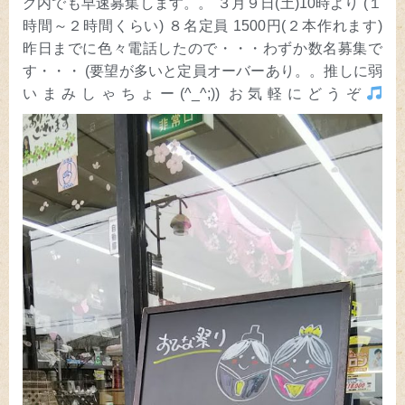
グ内でも早速募集します。。 ３月９日(土)10時より (１
時間～２時間くらい) ８名定員 1500円(２本作れます)
昨日までに色々電話したので・・・わずか数名募集で
す・・・ (要望が多いと定員オーバーあり。。推しに弱
いまみしゃちょー(^_^;)) お気軽にどうぞ