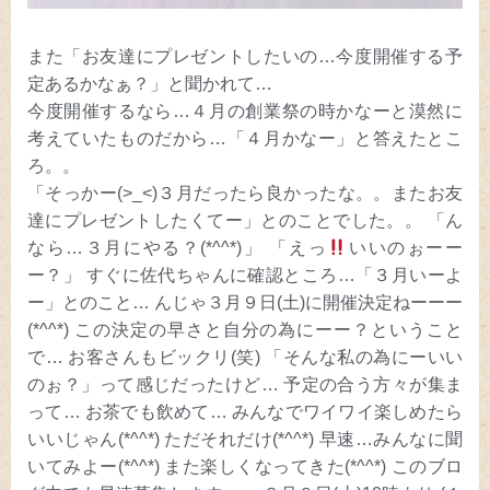
また「お友達にプレゼントしたいの…今度開催する予
定あるかなぁ？」と聞かれて…
今度開催するなら…４月の創業祭の時かなーと漠然に
考えていたものだから…「４月かなー」と答えたとこ
ろ。。
「そっかー(>_<)３月だったら良かったな。。またお友
達にプレゼントしたくてー」とのことでした。。 「ん
なら…３月にやる？(*^^*)」 「えっ
いいのぉーー
ー？」 すぐに佐代ちゃんに確認ところ…「３月いーよ
ー」とのこと… んじゃ３月９日(土)に開催決定ねーーー
(*^^*) この決定の早さと自分の為にーー？ということ
で… お客さんもビックリ(笑) 「そんな私の為にーいい
のぉ？」って感じだったけど… 予定の合う方々が集ま
って… お茶でも飲めて… みんなでワイワイ楽しめたら
いいじゃん(*^^*) ただそれだけ(*^^*) 早速…みんなに聞
いてみよー(*^^*) また楽しくなってきた(*^^*) このブロ