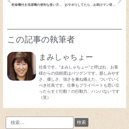
乾燥機付き洗濯機の便利な使い方は？衣類を乾燥するだけじゃない違う効果もあるよ(*^^*)
おサボりしてたら…お助けマン登場
頼りに
この記事の執筆者
まみしゃちょー
社長です。”まみしゃちょー”と呼ばれ、お客
様からの信頼度はバツグンです。親しみやす
さ、優しさ、強さを兼ね備えた、ついていく
べき社長です。仕事もプライベートも思い立
ったらすぐ行動！の行動力、ハンパないです
（笑）