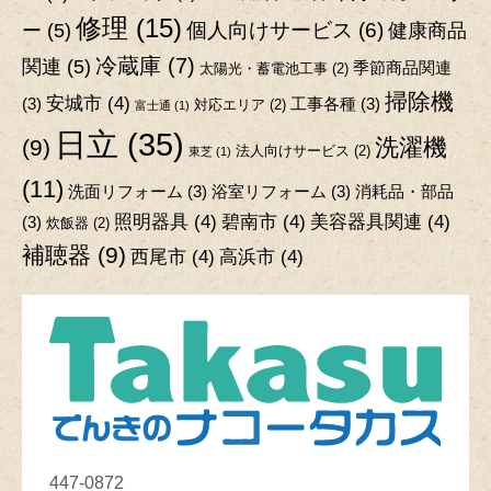
修理
(15)
個人向けサービス
(6)
ー
(5)
健康商品
冷蔵庫
(7)
関連
(5)
季節商品関連
太陽光・蓄電池工事
(2)
掃除機
安城市
(4)
(3)
工事各種
(3)
対応エリア
(2)
富士通
(1)
日立
(35)
洗濯機
(9)
法人向けサービス
(2)
東芝
(1)
(11)
洗面リフォーム
(3)
浴室リフォーム
(3)
消耗品・部品
照明器具
(4)
碧南市
(4)
美容器具関連
(4)
(3)
炊飯器
(2)
補聴器
(9)
西尾市
(4)
高浜市
(4)
447-0872