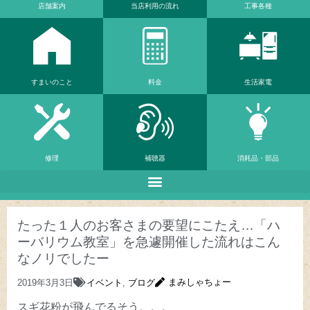
店舗案内
当店利⽤の流れ
工事各種
すまいのこと
料金
生活家電
修理
補聴器
消耗品・部品
たった１人のお客さまの要望にこたえ…「ハ
ーバリウム教室」を急遽開催した流れはこん
なノリでしたー
まみしゃちょー
2019年3月3日
イベント
,
ブログ
スギ花粉が飛んでるそう。。。