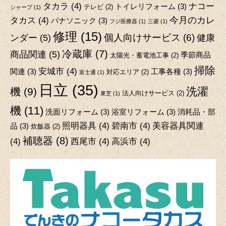
タカラ
(4)
ナコー
トイレリフォーム
(3)
テレビ
(2)
シャープ
(1)
今月のカレ
タカス
(4)
パナソニック
(3)
フジ医療器
(1)
三菱
(1)
修理
(15)
個人向けサービス
(6)
ンダー
(5)
健康
冷蔵庫
(7)
商品関連
(5)
季節商品
太陽光・蓄電池工事
(2)
掃除
安城市
(4)
関連
(3)
工事各種
(3)
対応エリア
(2)
富士通
(1)
日立
(35)
洗濯
機
(9)
法人向けサービス
(2)
東芝
(1)
機
(11)
洗面リフォーム
(3)
浴室リフォーム
(3)
消耗品・部
照明器具
(4)
碧南市
(4)
美容器具関連
品
(3)
炊飯器
(2)
補聴器
(8)
(4)
西尾市
(4)
高浜市
(4)