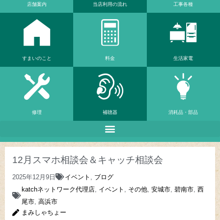
店舗案内
当店利⽤の流れ
工事各種
すまいのこと
料金
生活家電
修理
補聴器
消耗品・部品
12月スマホ相談会＆キャッチ相談会
2025年12月9日
イベント
,
ブログ
katchネットワーク代理店
,
イベント
,
その他
,
安城市
,
碧南市
,
西
尾市
,
高浜市
まみしゃちょー