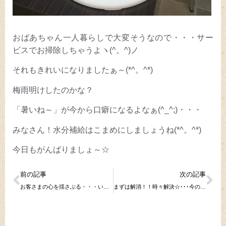
おばあちゃん一人暮らしで大変そうなので・・・サー
ビスでお掃除しちゃうよヽ(^。^)ノ
それもきれいになりましたぁ～(*^。^*)
梅雨明けしたのかな？
「暑いね～」が今から口癖になるよなぁ(^_^;)・・・
みなさん！水分補給はこまめにしましょうね(*^。^*)
今日もがんばりましょ～☆
前の記事
次の記事
お客さまの心を揺さぶる・・・いや揺さぶってない・・・そのままだ(笑)
まずは解消！！時々解決☆･･･今の時期はそれもありなんです(*^。^*)