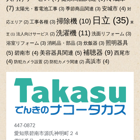
(7)
安城市
(4)
太陽光・蓄電池工事
(3)
季節商品関連
(3)
対
日立
(35)
掃除機
(10)
工事各種
(3)
応エリア
(2)
東
洗濯機
(11)
洗面リフォーム
(3)
法人向けサービス
(2)
芝
(1)
照明器具
浴室リフォーム
(3)
消耗品・部品
(3)
炊飯器
(3)
補聴器
(9)
(5)
美容器具関連
(5)
碧南市
(4)
西尾市
(4)
高浜市
(4)
防犯カメラ設置
(2)
防犯カメラ関連
(2)
447-0872
愛知県碧南市源氏神明町２４