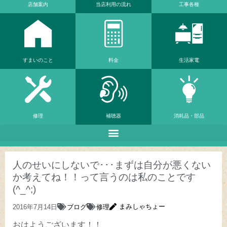
店舗案内
当店利⽤の流れ
工事各種
すまいのこと
料金
生活家電
修理
補聴器
消耗品・部品
人のせいにしないで･･･まずは自分が悪くない
か考えてね！！って言うのは私のことです
(^_^;)
まみしゃちょー
2016年7月14日
ブログ
修理
おはようございます！！