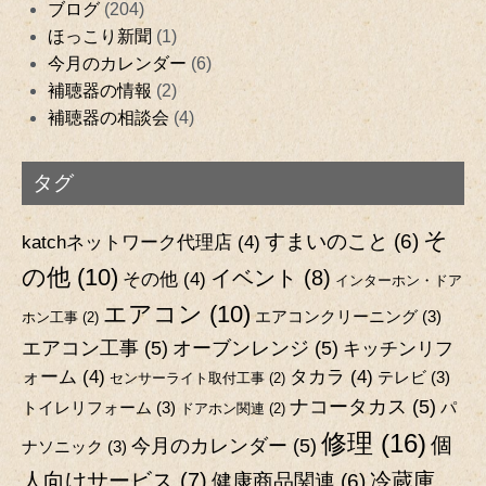
ブログ
(204)
ほっこり新聞
(1)
今月のカレンダー
(6)
補聴器の情報
(2)
補聴器の相談会
(4)
タグ
そ
すまいのこと
(6)
katchネットワーク代理店
(4)
の他
(10)
イベント
(8)
その他
(4)
インターホン・ドア
エアコン
(10)
エアコンクリーニング
(3)
ホン工事
(2)
エアコン工事
(5)
オーブンレンジ
(5)
キッチンリフ
ォーム
(4)
タカラ
(4)
テレビ
(3)
センサーライト取付工事
(2)
ナコータカス
(5)
トイレリフォーム
(3)
パ
ドアホン関連
(2)
修理
(16)
個
今月のカレンダー
(5)
ナソニック
(3)
人向けサービス
(7)
冷蔵庫
健康商品関連
(6)